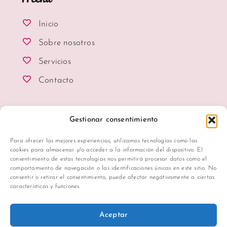
Inicio
Sobre nosotros
Servicios
Contacto
Gestionar consentimiento
Copyright © 2025 Con Amor Centro de
Para ofrecer las mejores experiencias, utilizamos tecnologías como las
cookies para almacenar y/o acceder a la información del dispositivo. El
Belleza
|
Web desarrollada por
WILAPP
consentimiento de estas tecnologías nos permitirá procesar datos como el
Política de Privacidad
|
Política de Cookies
|
Aviso
comportamiento de navegación o las identificaciones únicas en este sitio. No
consentir o retirar el consentimiento, puede afectar negativamente a ciertas
Legal
características y funciones.
Aceptar